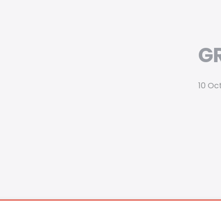
G
10 Oc