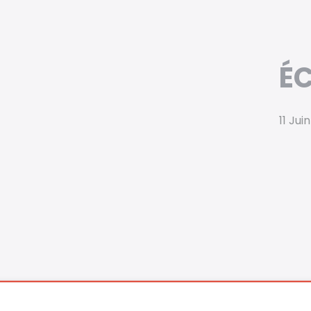
É
11 Jui