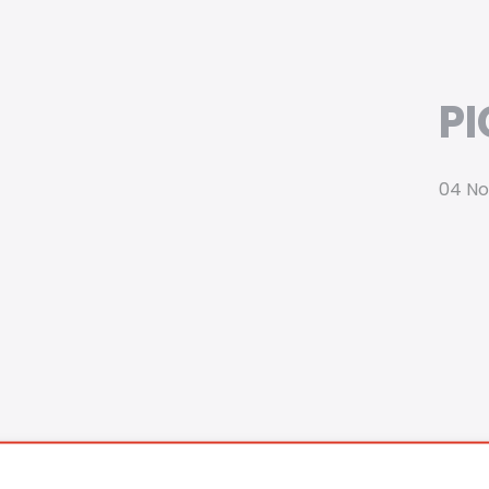
P
04 N