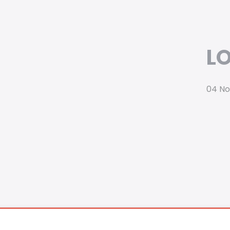
L
04 N