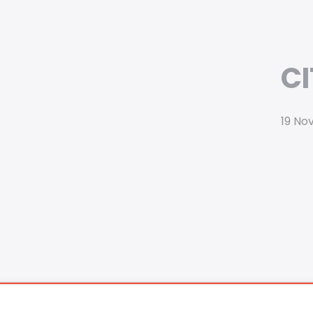
C
19 No