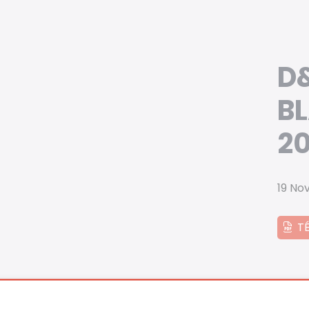
D&
B
2
19 No
T